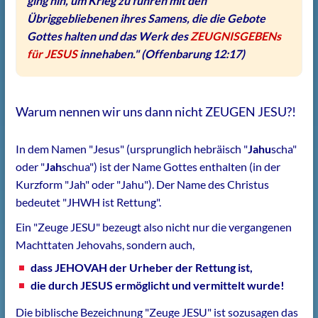
ging hin, um Krieg zu führen mit den
Übriggebliebenen ihres Samens, die die Gebote
Gottes halten und das Werk des
ZEUGNISGEBENs
für JESUS
innehaben."
(Offenbarung 12:17)
Warum nennen wir uns dann nicht ZEUGEN JESU?!
In dem Namen "Jesus" (ursprunglich hebräisch "
Jahu
scha"
oder "
Jah
schua") ist der Name Gottes enthalten (in der
Kurzform "Jah" oder "Jahu"). Der Name des Christus
bedeutet "JHWH ist Rettung".
Ein "Zeuge JESU" bezeugt also nicht nur die vergangenen
Machttaten Jehovahs, sondern auch,
dass JEHOVAH der Urheber der Rettung ist,
die durch JESUS ermöglicht und vermittelt wurde!
Die biblische Bezeichnung "Zeuge JESU" ist sozusagen das