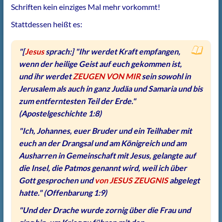
Schriften kein einziges Mal mehr vorkommt!
Stattdessen heißt es:
"[
Jesus
sprach:] "Ihr werdet Kraft empfangen,
wenn der heilige Geist auf euch gekommen ist,
und ihr werdet
ZEUGEN VON MIR
sein sowohl in
Jerusalem als auch in ganz Judäa und Samaria und bis
zum entferntesten Teil der Erde."
(Apostelgeschichte 1:8)
"Ich, Johannes, euer Bruder und ein Teilhaber mit
euch an der Drangsal und am Königreich und am
Ausharren in Gemeinschaft mit Jesus, gelangte auf
die Insel, die Patmos genannt wird, weil ich über
Gott gesprochen und
von JESUS ZEUGNIS
abgelegt
hatte."
(Offenbarung 1:9)
"Und der Drache wurde zornig über die Frau und