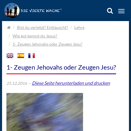
Togg
navi
Home.
Bist du verletzt? Enttäuscht?
Lehre
Wie gut kennst du Jesus?
1- Zeugen Jehovahs oder Zeugen Jesu?
1- Zeugen Jehovahs oder Zeugen Jesu?
Diese Seite herunterladen und drucken
25.12.2016 —