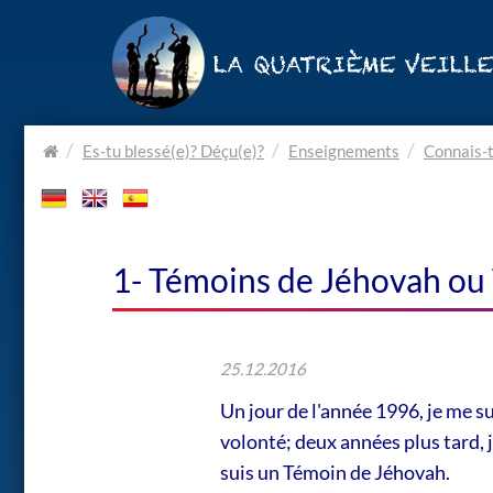
Home.
Es-tu blessé(e)? Déçu(e)?
Enseignements
Connais-t
1- Témoins de Jéhovah ou 
25.12.2016
Un jour de l'année 1996, je me sui
volonté; deux années plus tard, j
suis un Témoin de Jéhovah.