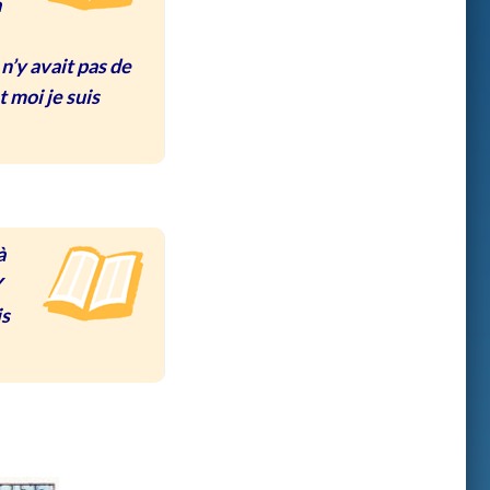
a
 n’y avait pas de
et moi je suis
à
Y
is