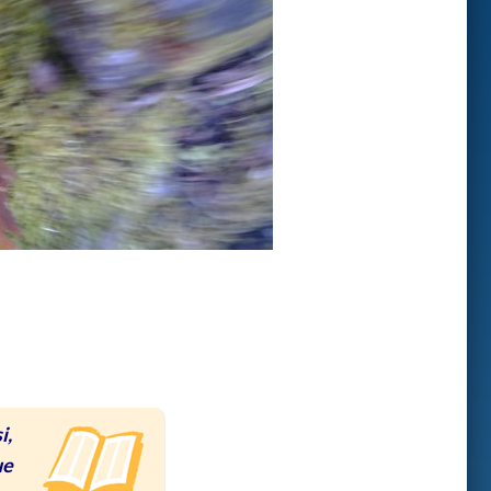
i,
ue