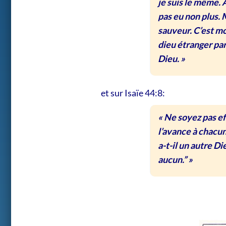
je suis le même. 
pas eu non plus. M
sauveur. C’est moi
dieu étranger pa
Dieu. »
et sur Isaïe 44:8:
« Ne soyez pas eff
l’avance à chacun 
a-​t-​il un autre 
aucun.” »