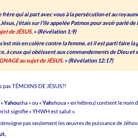
e frère qui ai part avec vous à la persécution et au royaum
ésus, j’étais sur l’île appelée Patmos pour avoir parlé de 
jet de JÉSUS
. »
(Révélation 1:9)
s’est mis en colère contre la femme, et il est parti faire la
e, à ceux qui obéissent aux commandements de Dieu et s
AGE au sujet de JÉSUS
. »
(Révélation 12:17)
ons pas TÉMOINS DE JÉSUS?!
 «
Yahou
sha » ou «
Yah
shoua » en hébreu) contient le nom d
rist signifie « YHWH est salut ».
e témoigne pas seulement les œuvres de puissance de Jéhov
ut,