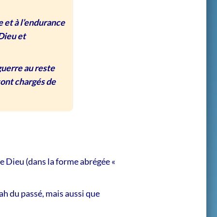
e et à l’endurance
Dieu et
 guerre au reste
ont chargés de
e Dieu (dans la forme abrégée «
ah du passé, mais aussi que