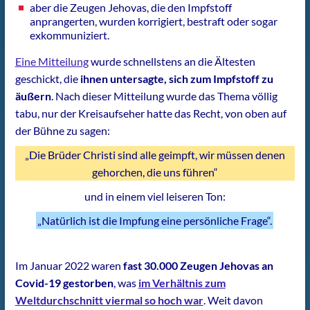
aber die Zeugen Jehovas, die den Impfstoff
anprangerten, wurden korrigiert, bestraft oder sogar
exkommuniziert.
Eine Mitteilung
wurde schnellstens an die Ältesten
geschickt, die
ihnen untersagte, sich zum Impfstoff zu
äußern
. Nach dieser Mitteilung wurde das Thema völlig
tabu, nur der Kreisaufseher hatte das Recht, von oben auf
der Bühne zu sagen:
„Die Brüder Christi sind alle geimpft, wir müssen denen
gehorchen, die uns führen“
und in einem viel leiseren Ton:
„Natürlich ist die Impfung eine persönliche Frage“.
Im Januar 2022 waren
fast 30.000 Zeugen Jehovas an
Covid-19 gestorben
, was
im Verhältnis zum
Weltdurchschnitt viermal so hoch war
. Weit davon