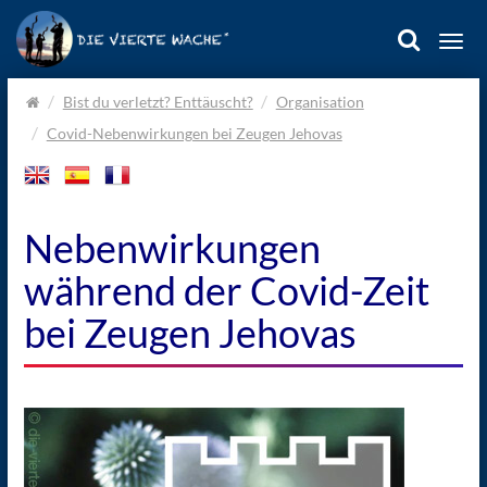
Togg
navi
Home.
Bist du verletzt? Enttäuscht?
Organisation
Covid-Nebenwirkungen bei Zeugen Jehovas
Nebenwirkungen
während der Covid-Zeit
bei Zeugen Jehovas