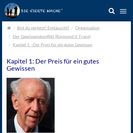
Togg
navi
Home.
Bist du verletzt? Enttäuscht?
Organisation
Der Gewissenskonflikt (Raymond V. Franz)
Kapitel 1 - Der Preis für ein gutes Gewissen
Kapitel 1: Der Preis für ein gutes
Gewissen