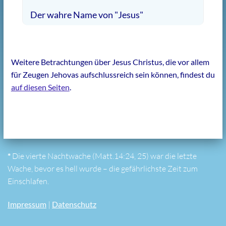
Der wahre Name von "Jesus"
Weitere Betrachtungen über Jesus Christus, die vor allem
für Zeugen Jehovas aufschlussreich sein können, findest du
auf diesen Seiten
.
*
Die vierte Nachtwache (Matt.14:24, 25) war die letzte
Wache, bevor es hell wurde – die gefährlichste Zeit zum
Einschlafen.
Impressum
|
Datenschutz