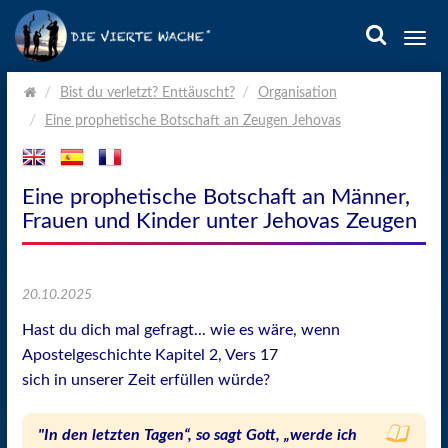
Togg
navi
Home.
Bist du verletzt? Enttäuscht?
Organisation
Eine prophetische Botschaft an Zeugen Jehovas
Eine prophetische Botschaft an Männer,
Frauen und Kinder unter Jehovas Zeugen
20.10.2025
Hast du dich mal gefragt... wie es wäre, wenn
Apostelgeschichte Kapitel 2, Vers 17
sich in unserer Zeit erfüllen würde?
"In den letzten Tagen“, so sagt Gott, „werde ich