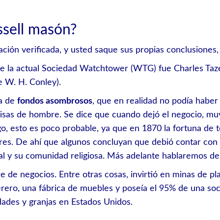
ssell masón?
ción verificada, y usted saque sus propias conclusiones
e la actual Sociedad Watchtower (WTG) fue Charles Taze 
e W. H. Conley).
ía de
fondos asombrosos
, que en realidad no podía habe
sas de hombre. Se dice que cuando dejó el negocio, muy
, esto es poco probable, ya que en 1870 la fortuna de tod
ares. De ahí que algunos concluyan que debió contar con
ial y su comunidad religiosa. Más adelante hablaremos de 
e de negocios. Entre otras cosas, invirtió en minas de p
derero, una fábrica de muebles y poseía el 95% de una so
dades y granjas en Estados Unidos.