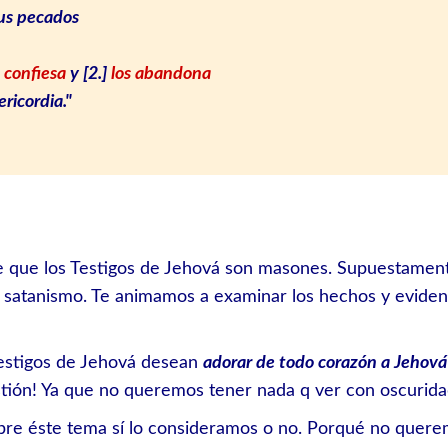
us pecados
s confiesa
y [2.]
los abandona
ericordia."
que los Testigos de Jehová son masones. Supuestament
el satanismo. Te animamos a examinar los hechos y eviden
 Testigos de Jehová desean
adorar de todo corazón a Jehová 
stión! Ya que no queremos tener nada q ver con oscurida
e éste tema sí lo consideramos o no. Porqué no queremo