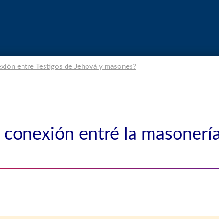
xión entre Testigos de Jehová y masones?
 conexión entré la masonería 