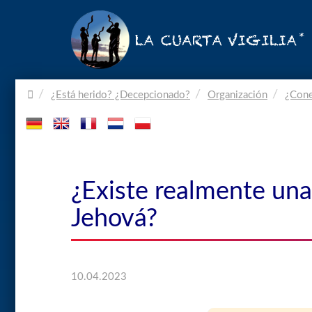
Home.
¿Está herido? ¿Decepcionado?
Organización
¿Cone
¿Existe realmente una
Jehová?
10.04.2023