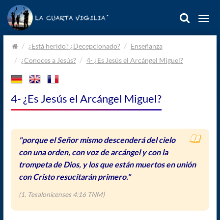
Togg
navi
Home.
¿Está herido? ¿Decepcionado?
Enseñanza
¿Conoces a Jesús?
4- ¿Es Jesús el Arcángel Miguel?
4- ¿Es Jesús el Arcángel Miguel?
"porque el Señor mismo descenderá del cielo
con una orden, con voz de arcángel y con la
trompeta de Dios, y los que están muertos en unión
con Cristo resucitarán primero."
(1. Tesalonicenses 4:16 TNM)