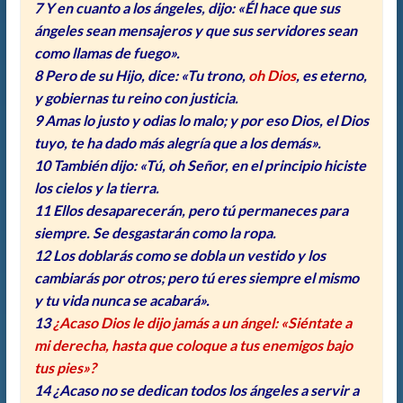
7 Y en cuanto a los ángeles, dijo: «Él hace que sus
ángeles sean mensajeros y que sus servidores sean
como llamas de fuego».
8 Pero de su Hijo, dice: «Tu trono,
oh Dios
, es eterno,
y gobiernas tu reino con justicia.
9 Amas lo justo y odias lo malo; y por eso Dios, el Dios
tuyo, te ha dado más alegría que a los demás».
10 También dijo: «Tú, oh Señor, en el principio hiciste
los cielos y la tierra.
11 Ellos desaparecerán, pero tú permaneces para
siempre. Se desgastarán como la ropa.
12 Los doblarás como se dobla un vestido y los
cambiarás por otros; pero tú eres siempre el mismo
y tu vida nunca se acabará».
13
¿Acaso Dios le dijo jamás a un ángel: «Siéntate a
mi derecha, hasta que coloque a tus enemigos bajo
tus pies»?
14 ¿Acaso no se dedican todos los ángeles a servir a