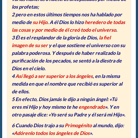
los profetas;
2 pero en estos últimos tiempos nos ha hablado por
medio de
su Hijo
. A él Dios lo hizo
heredero de todas
las cosas y por medio de él creó todo el universo
.
3 Él es el resplandor de la gloria de Dios,
la fiel
imagen de su ser
y el que sostiene el universo con su
palabra poderosa. Y después de haber realizado la
purificación de los pecados, se sentó a la diestra de
Dios en el cielo.
4
Así llegó a ser superior a los ángeles
, en la misma
medida en que el nombre que recibió es superior al
de ellos.
5 En efecto, Dios jamás le dijo a ningún ángel: «Tú
eres mi Hijo y hoy mismo te he
engendrado
». Y en
otro pasaje dice: «Yo seré su Padre y él será mi Hijo».
6 Cuando Dios trajo a su
Primogénito
al mundo, dijo:
«
Adórenlo todos los ángeles de Dios
».