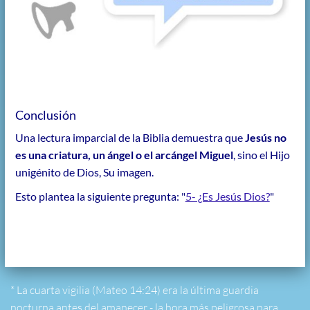
Conclusión
Una lectura imparcial de la Biblia demuestra que
Jesús no
es una criatura, un ángel o el arcángel Miguel
, sino el Hijo
unigénito de Dios, Su imagen.
Esto plantea la siguiente pregunta: "
5- ¿Es Jesús Dios?
"
* La cuarta vigilia (Mateo 14:24) era la última guardia
nocturna antes del amanecer - la hora más peligrosa para