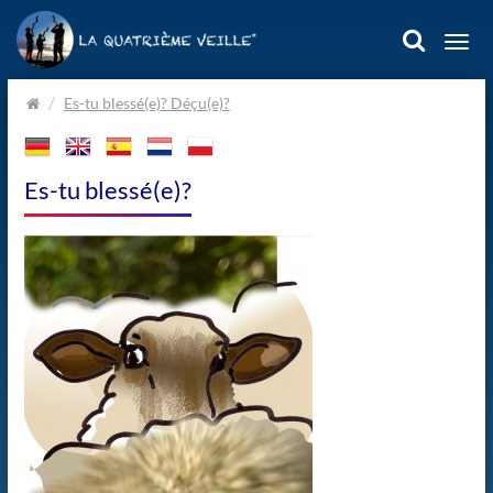
Togg
navi
Home.
Es-tu blessé(e)? Déçu(e)?
Es-tu blessé(e)?